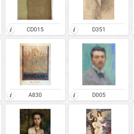
CD015
D351
A830
D005