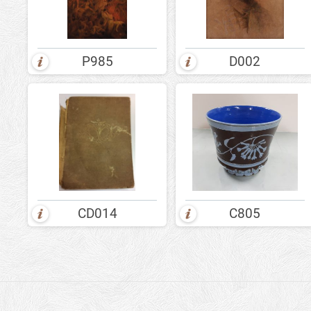
P985
D002
CD014
C805