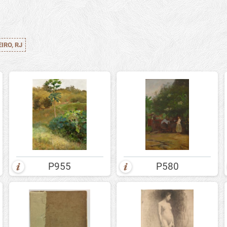
IRO, RJ
P955
P580