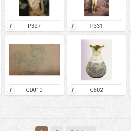
P327
P331
CD010
C802