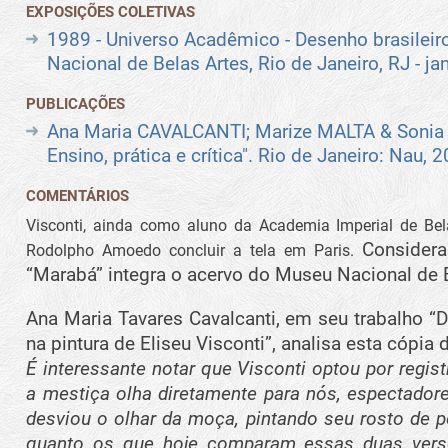
EXPOSIÇÕES COLETIVAS
1989 - Universo Acadêmico - Desenho brasilei
Nacional de Belas Artes, Rio de Janeiro, RJ - jan
PUBLICAÇÕES
Ana Maria CAVALCANTI; Marize MALTA & Sonia 
Ensino, prática e crítica". Rio de Janeiro: Nau, 
COMENTÁRIOS
Visconti, ainda como aluno da Academia Imperial de Be
Consider
Rodolpho Amoedo concluir a tela em Paris.
“Marabá” integra o acervo do Museu Nacional de B
Ana Maria Tavares Cavalcanti, em seu trabalho “D
na pintura de Eliseu Visconti”, analisa esta cópia 
É interessante notar que Visconti optou por registr
a mestiça olha diretamente para nós, espectador
desviou o olhar da moça, pintando seu rosto de pe
quanto os que hoje comparam essas duas versõ