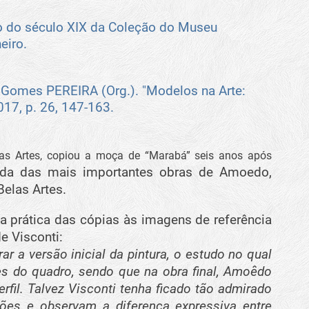
ro do século XIX da Coleção do Museu
eiro.
Gomes PEREIRA (Org.). "Modelos na Arte:
2017, p. 26, 147-163.
las Artes, copiou a moça de “Marabá” seis anos após
ada das mais importantes obras de Amoedo,
elas Artes.
a prática das cópias às imagens de referência
de Visconti:
ar a versão inicial da pintura, o estudo no qual
es do quadro, sendo que na obra final, Amoêdo
rfil. Talvez Visconti tenha ficado tão admirado
es e observam a diferença expressiva entre