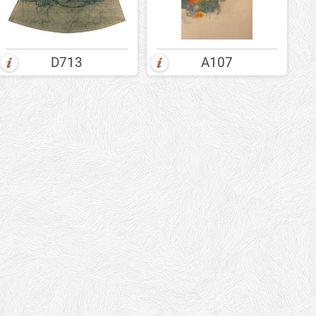
D713
A107