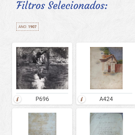
Filtros Selecionados:
ANO:
1907
P696
A424