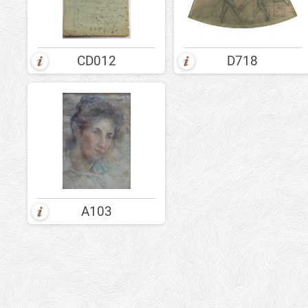
CD012
D718
A103