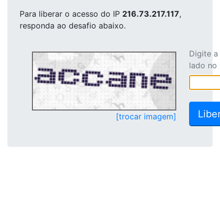
Para liberar o acesso
do IP
216.73.217.117
,
responda ao desafio abaixo.
Digite 
lado no
[trocar imagem]