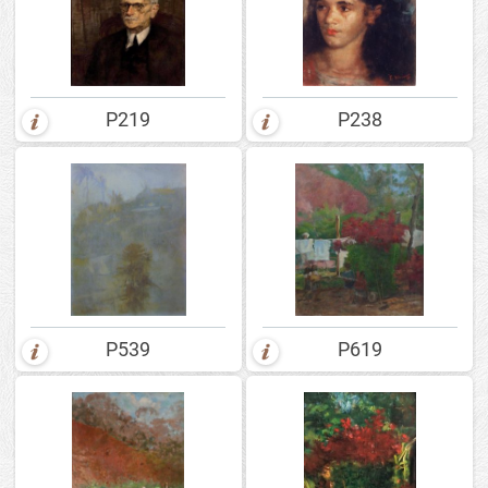
P219
P238
P539
P619