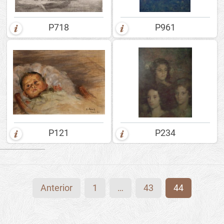
P718
P961
P121
P234
Anterior
1
…
43
44