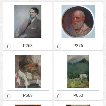
P263
P276
P568
P650