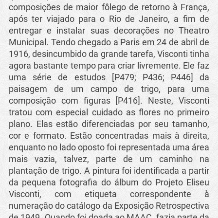
composições de maior fôlego de retorno à França,
após ter viajado para o Rio de Janeiro, a fim de
entregar e instalar suas decorações no Theatro
Municipal. Tendo chegado a Paris em 24 de abril de
1916, desincumbido da grande tarefa, Visconti tinha
agora bastante tempo para criar livremente. Ele faz
uma série de estudos [P479; P436; P446] da
paisagem de um campo de trigo, para uma
composição com ﬁguras [P416]. Neste, Visconti
tratou com especial cuidado as ﬂores no primeiro
plano. Elas estão diferenciadas por seu tamanho,
cor e formato. Estão concentradas mais à direita,
enquanto no lado oposto foi representada uma área
mais vazia, talvez, parte de um caminho na
plantação de trigo. A pintura foi identiﬁcada a partir
da pequena fotograﬁa do álbum do Projeto Eliseu
Visconti, com etiqueta correspondente à
numeração do catálogo da Exposição Retrospectiva
de 1949. Quando foi doada ao MAAC, fazia parte da