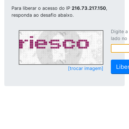
Para liberar o acesso
do IP
216.73.217.150
,
responda ao desafio abaixo.
Digite 
lado no
[trocar imagem]