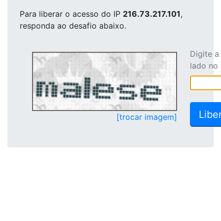
Para liberar o acesso
do IP
216.73.217.101
,
responda ao desafio abaixo.
Digite 
lado no
[trocar imagem]