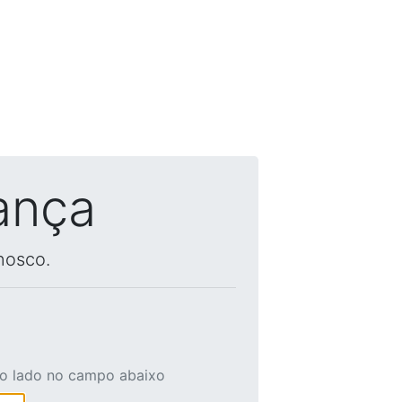
ança
nosco.
ao lado no campo abaixo