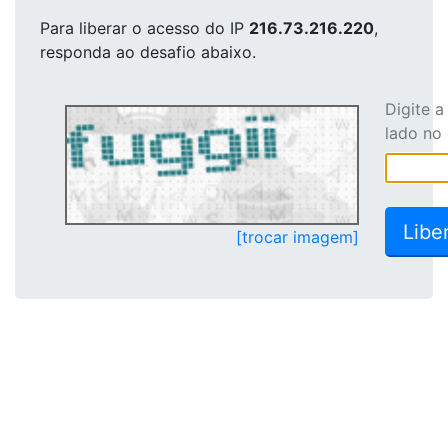
Para liberar o acesso
do IP
216.73.216.220
,
responda ao desafio abaixo.
Digite 
lado no
[trocar imagem]