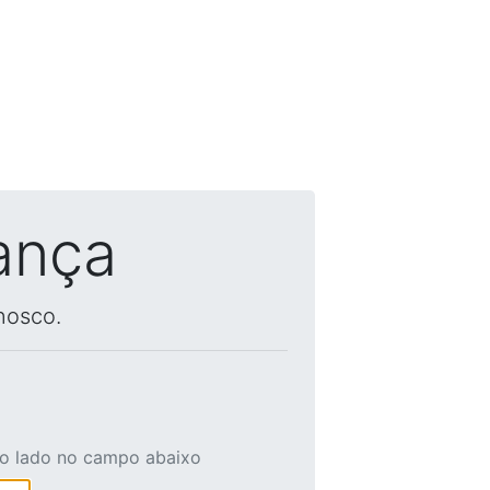
ança
nosco.
ao lado no campo abaixo