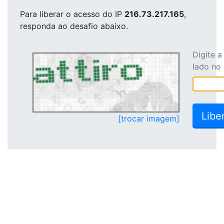
Para liberar o acesso
do IP
216.73.217.165
,
responda ao desafio abaixo.
Digite 
lado no
[trocar imagem]